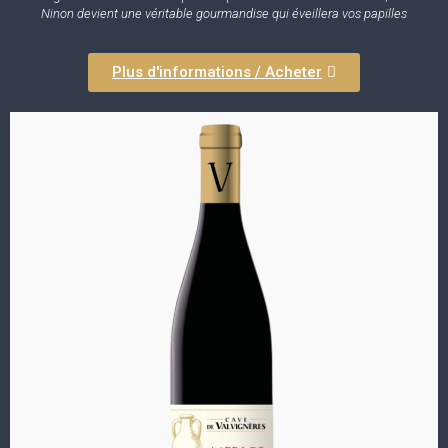
Ninon devient une véritable gourmandise qui éveillera vos papilles
Plus d'informations / Acheter