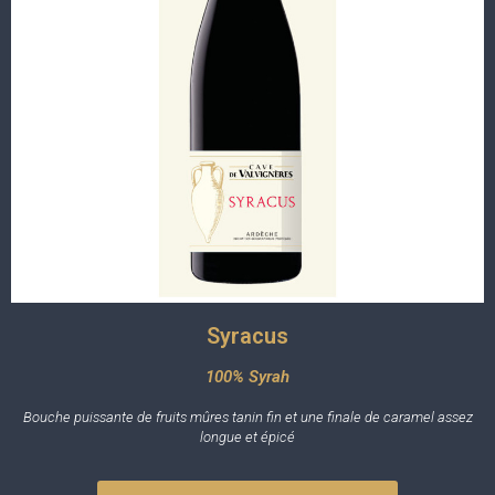
Syracus
100% Syrah
Bouche puissante de fruits mûres tanin fin et une finale de caramel assez
longue et épicé