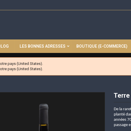
BLOG
LES BONNES ADRESSES
BOUTIQUE (E-COMMERCE)
tre pays (United States).
tre pays (United States).
Terre
De la rare
planté dan
années 70
passage en