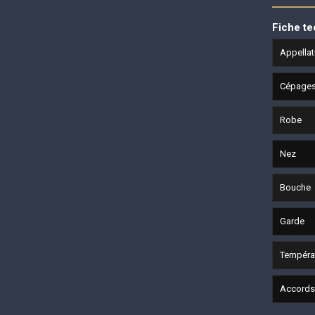
Fiche t
Appellat
Cépage
Robe
Nez
Bouche
Garde
Températ
Accords