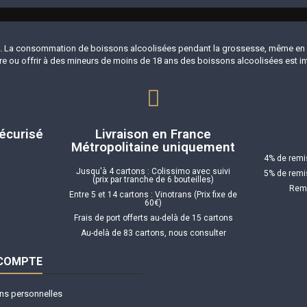
 La consommation de boissons alcoolisées pendant la grossesse, même en fai
e ou offrir à des mineurs de moins de 18 ans des boissons alcoolisées est int
écurisé
Livraison en France
Métropolitaine uniquement
4% de remis
Jusqu'à 4 cartons : Colissimo avec suivi
5% de remis
(prix par tranche de 6 bouteilles)
Remi
Entre 5 et 14 cartons : Vinotrans (Prix fixe de
60€)
Frais de port offerts au-delà de 15 cartons
Au-delà de 83 cartons, nous consulter
 COMPTE
ns personnelles