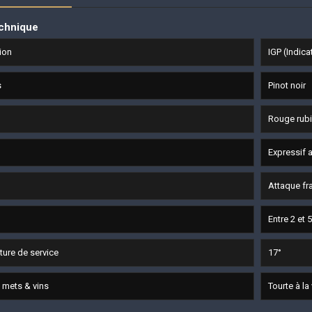
echnique
ion
IGP (Indic
s
Pinot noir
Rouge rubi
Expressif 
Attaque fr
Entre 2 et 
ure de service
17°
 mets & vins
Tourte à la