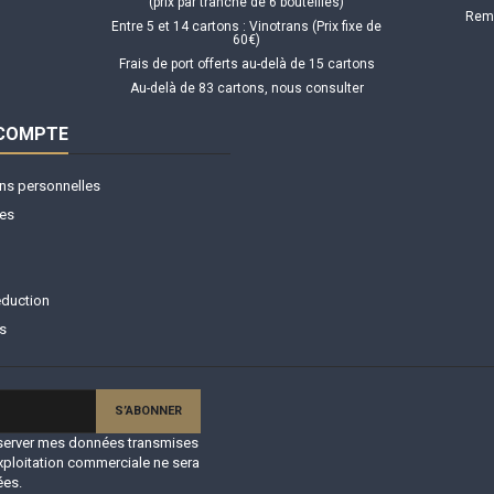
(prix par tranche de 6 bouteilles)
Remi
Entre 5 et 14 cartons : Vinotrans (Prix fixe de
60€)
Frais de port offerts au-delà de 15 cartons
Au-delà de 83 cartons, nous consulter
 COMPTE
ns personnelles
es
éduction
s
onserver mes données transmises
xploitation commerciale ne sera
ées.