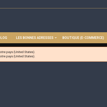
BLOG
LES BONNES ADRESSES
BOUTIQUE (E-COMMERCE)
tre pays (United States).
tre pays (United States).